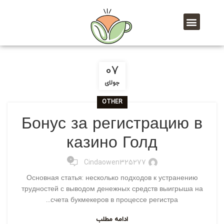
07
جولای
OTHER
Бонус за регистрацию в
казино Голд
0
Cindaowen325277
Основная статья: несколько подходов к устранению
трудностей с выводом денежных средств выигрыша на
счета букмекеров в процессе регистра...
ادامه مطلب